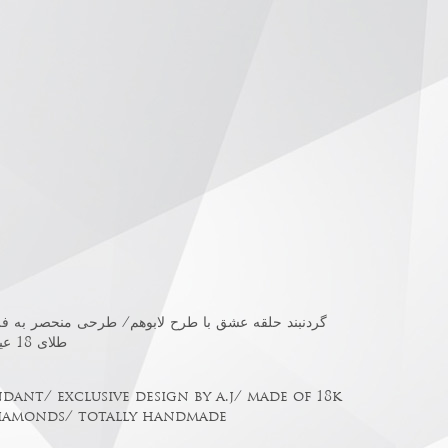
گردنبند حلقه عشق با طرح لابوهم/ طرحی منحصر به فرد
طلای 18 عیار/ با برلیانهای گرد/ تماماً دستساز
dant/ exclusive design by a.j/ made of 18k
iamonds/ totally handmade